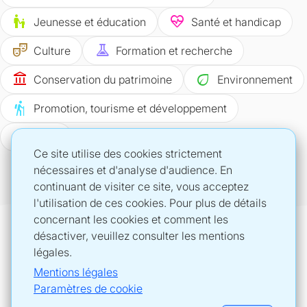
escalator_warning
ecg_heart
Jeunesse et éducation
Santé et handicap
theater_comedy
experiment
Culture
Formation et recherche
account_balance
eco
Conservation du patrimoine
Environnement
hiking
Promotion, tourisme et développement
sports_volleyball
Sport
Ce site utilise des cookies strictement
nécessaires et d'analyse d'audience. En
continuant de visiter ce site, vous acceptez
l'utilisation de ces cookies. Pour plus de détails
concernant les cookies et comment les
désactiver, veuillez consulter les mentions
LOTERIE ROMANDE
SUIVEZ LA LOTERIE ROMANDE SUR
légales.
loro.ch
Mentions légales
Paramètres de cookie