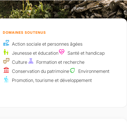
DOMAINES SOUTENUS
volunteer_activism
Action sociale et personnes âgées
escalator_warning
ecg_heart
Jeunesse et éducation
Santé et handicap
theater_comedy
experiment
Culture
Formation et recherche
account_balance
eco
Conservation du patrimoine
Environnement
hiking
Promotion, tourisme et développement