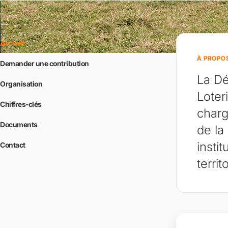
Accueil
À PROPO
Demander une contribution
La Dé
Organisation
Loter
Chiffres-clés
charg
Documents
de la
instit
Contact
territ