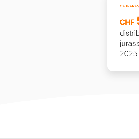
CHIFFRE
CHF
distr
juras
2025.